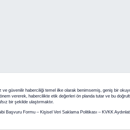
 ve güvenilir haberciliği temel ilke olarak benimsemiş, geniş bir oku
em vererek, habercilikte etik değerleri ön planda tutar ve bu doğrultuda 
sız bir şekilde ulaştırmaktır.
ibi Başvuru Formu
–
Kişisel Veri Saklama Politikası
–
KVKK Aydınla