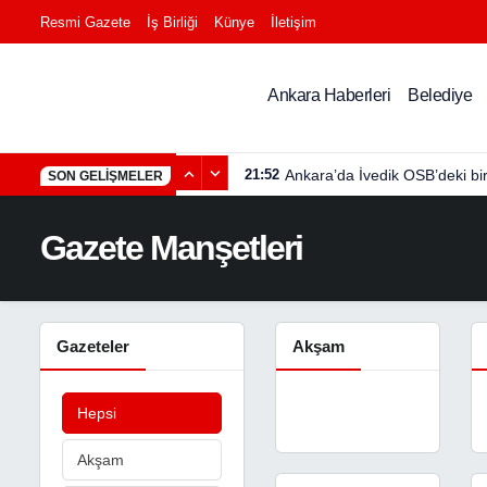
Resmi Gazete
İş Birliği
Künye
İletişim
Ankara Haberleri
Belediye
21:52
Ankara’da İvedik OSB’deki bi
SON GELIŞMELER
Gazete Manşetleri
Gazeteler
Akşam
Hepsi
Akşam