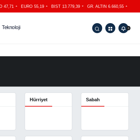
D
47,71
EURO
55,19
BIST
13.779,39
GR. ALTIN
6.660,55
Teknoloji
0
Hürriyet
Sabah