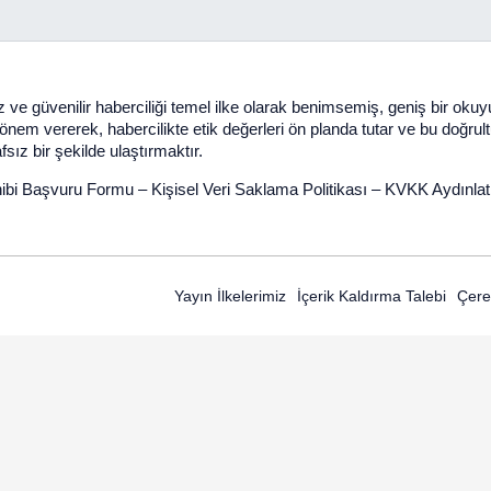
 ve güvenilir haberciliği temel ilke olarak benimsemiş, geniş bir oku
em vererek, habercilikte etik değerleri ön planda tutar ve bu doğrultuda 
sız bir şekilde ulaştırmaktır.
ibi Başvuru Formu
–
Kişisel Veri Saklama Politikası
–
KVKK Aydınla
Yayın İlkelerimiz
İçerik Kaldırma Talebi
Çerez