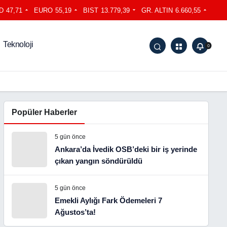
D
47,71
EURO
55,19
BIST
13.779,39
GR. ALTIN
6.660,55
Teknoloji
0
Popüler Haberler
5 gün önce
Ankara’da İvedik OSB’deki bir iş yerinde
çıkan yangın söndürüldü
5 gün önce
Emekli Aylığı Fark Ödemeleri 7
Ağustos’ta!