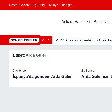
Resmi Gazete
İş Birliği
Künye
İletişim
Ankara Haberleri
Belediye
21:52
Ankara’da İvedik OSB’deki bi
SON GELIŞMELER
Etiket:
Arda Güler
2 yıl önce
2 yıl önce
İspanya'da gündem Arda Güler
Arda Güler için t