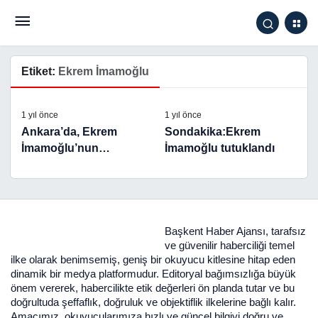
Etiket:
Ekrem İmamoğlu
1 yıl önce
1 yıl önce
Ankara’da, Ekrem
Sondakika:Ekrem
İmamoğlu’nun
İmamoğlu tutuklandı
tutuklanması protesto
edildi
Başkent Haber Ajansı, tarafsız
ve güvenilir haberciliği temel
ilke olarak benimsemiş, geniş bir okuyucu kitlesine hitap eden
dinamik bir medya platformudur. Editoryal bağımsızlığa büyük
önem vererek, habercilikte etik değerleri ön planda tutar ve bu
doğrultuda şeffaflık, doğruluk ve objektiflik ilkelerine bağlı kalır.
Amacımız, okuyucularımıza hızlı ve güncel bilgiyi doğru ve