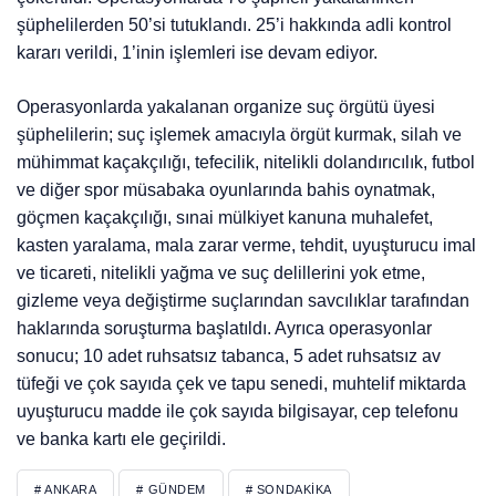
şüphelilerden 50’si tutuklandı. 25’i hakkında adli kontrol
kararı verildi, 1’inin işlemleri ise devam ediyor.
Operasyonlarda yakalanan organize suç örgütü üyesi
şüphelilerin; suç işlemek amacıyla örgüt kurmak, silah ve
mühimmat kaçakçılığı, tefecilik, nitelikli dolandırıcılık, futbol
ve diğer spor müsabaka oyunlarında bahis oynatmak,
göçmen kaçakçılığı, sınai mülkiyet kanuna muhalefet,
kasten yaralama, mala zarar verme, tehdit, uyuşturucu imal
ve ticareti, nitelikli yağma ve suç delillerini yok etme,
gizleme veya değiştirme suçlarından savcılıklar tarafından
haklarında soruşturma başlatıldı. Ayrıca operasyonlar
sonucu; 10 adet ruhsatsız tabanca, 5 adet ruhsatsız av
tüfeği ve çok sayıda çek ve tapu senedi, muhtelif miktarda
uyuşturucu madde ile çok sayıda bilgisayar, cep telefonu
ve banka kartı ele geçirildi.
# ANKARA
# GÜNDEM
# SONDAKIKA