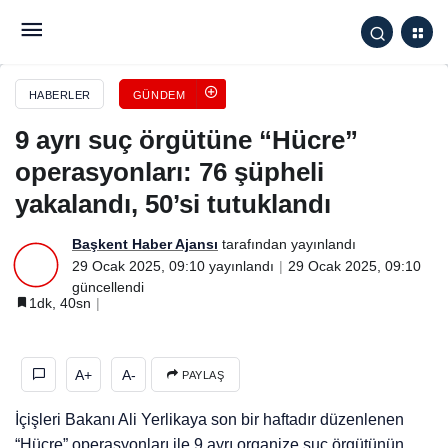
9 ayrı suç örgütüne “Hücre” operasyonları: 76
şüpheli yakalandı, 50’si tutuklandı
HABERLER
GÜNDEM
9 ayrı suç örgütüne “Hücre”
operasyonları: 76 şüpheli
yakalandı, 50’si tutuklandı
Başkent Haber Ajansı
tarafından yayınlandı
29 Ocak 2025, 09:10
yayınlandı
29 Ocak 2025, 09:10
güncellendi
1dk, 40sn
A+
A-
PAYLAŞ
İçişleri Bakanı Ali Yerlikaya son bir haftadır düzenlenen
“Hücre” operasyonları ile 9 ayrı organize suç örgütünün