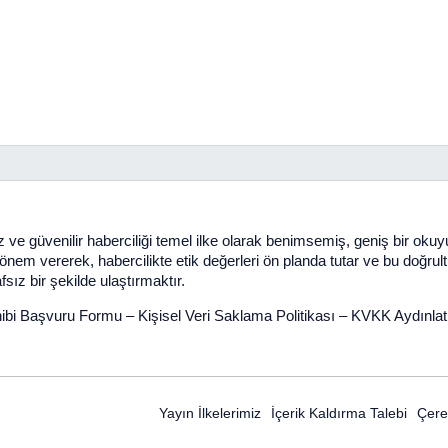
 ve güvenilir haberciliği temel ilke olarak benimsemiş, geniş bir oku
em vererek, habercilikte etik değerleri ön planda tutar ve bu doğrultuda 
sız bir şekilde ulaştırmaktır.
ibi Başvuru Formu
–
Kişisel Veri Saklama Politikası
–
KVKK Aydınla
Yayın İlkelerimiz
İçerik Kaldırma Talebi
Çerez