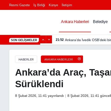
Resmi Gazete
İş Birliği
Künye
İletişim
Ankara’da Araç, Taşan Derede 150 Metre Sürüklendi
Ankara Haberleri
Belediye
21:52
Ankara’da İvedik OSB’deki bi
SON GELIŞMELER
HABERLER
ANKARA HABERLERI
Ankara’da Araç, Taşa
Sürüklendi
8 Şubat 2026, 11:41
yayınlandı
8 Şubat 2026, 11:41
güncel