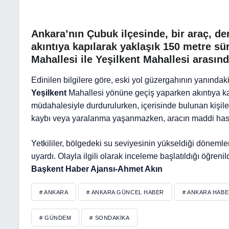
Ankara’nın Çubuk ilçesinde, bir araç, d
akıntıya kapılarak yaklaşık 150 metre sür
Mahallesi ile Yeşilkent Mahallesi arasın
Edinilen bilgilere göre, eski yol güzergahının yanındaki
Yeşilkent
Mahallesi yönüne geçiş yaparken akıntıya ka
müdahalesiyle durdurulurken, içerisinde bulunan kişiler
kaybı veya yaralanma yaşanmazken, aracın maddi hasar
Yetkililer, bölgedeki su seviyesinin yükseldiği dönem
uyardı. Olayla ilgili olarak inceleme başlatıldığı öğrenild
Başkent Haber Ajansı-Ahmet Akın
# ANKARA
# ANKARA GÜNCEL HABER
# ANKARA HAB
# GÜNDEM
# SONDAKIKA