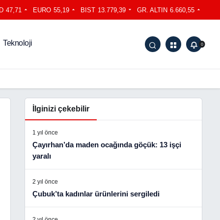
D
47,71
EURO
55,19
BIST
13.779,39
GR. ALTIN
6.660,55
Teknoloji
0
İlginizi çekebilir
1 yıl önce
Çayırhan’da maden ocağında göçük: 13 işçi
yaralı
2 yıl önce
Çubuk’ta kadınlar ürünlerini sergiledi
2 yıl önce