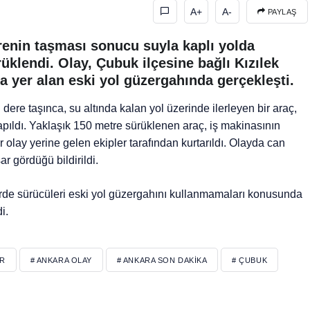
A+
A-
PAYLAŞ
erenin taşması sonucu suyla kaplı yolda
üklendi. Olay, Çubuk ilçesine bağlı Kızılek
da yer alan eski yol güzergahında gerçekleşti.
 dere taşınca, su altında kalan yol üzerinde ilerleyen bir araç,
pıldı. Yaklaşık 150 metre sürüklenen araç, iş makinasının
 olay yerine gelen ekipler tarafından kurtarıldı. Olayda can
 gördüğü bildirildi.
lerde sürücüleri eski yol güzergahını kullanmamaları konusunda
i.
ER
# ANKARA OLAY
# ANKARA SON DAKIKA
# ÇUBUK