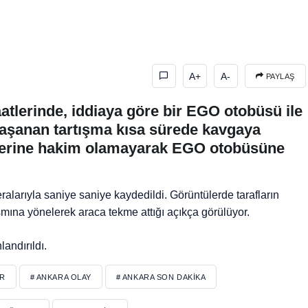
A+
A-
PAYLAŞ
atlerinde, iddiaya göre bir EGO otobüsü ile
yaşanan tartışma kısa sürede kavgaya
irlerine hakim olamayarak EGO otobüsüne
ralarıyla saniye saniye kaydedildi. Görüntülerde tarafların
smına yönelerek araca tekme attığı açıkça görülüyor.
andırıldı.
ER
# ANKARA OLAY
# ANKARA SON DAKIKA