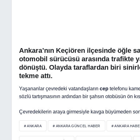
Ankara’nın Keçiören ilçesinde öğle sa
otomobil sürücüsü arasında trafikte 
dönüştü. Olayda taraflardan biri sin
tekme attı.
Yaşananlar çevredeki vatandaşların
cep
telefonu kame
sözlü tartışmasının ardından bir şahsın otobüsün ön kı
Çevredekilerin araya girmesiyle kavga büyümeden sonl
# ANKARA
# ANKARA GÜNCEL HABER
# ANKARA HAB