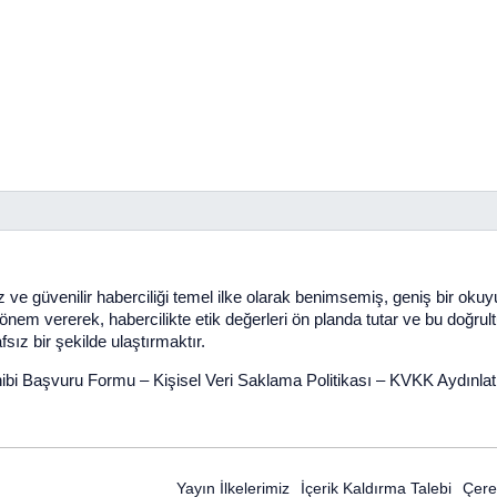
 ve güvenilir haberciliği temel ilke olarak benimsemiş, geniş bir oku
em vererek, habercilikte etik değerleri ön planda tutar ve bu doğrultuda 
sız bir şekilde ulaştırmaktır.
ibi Başvuru Formu
–
Kişisel Veri Saklama Politikası
–
KVKK Aydınla
Yayın İlkelerimiz
İçerik Kaldırma Talebi
Çerez