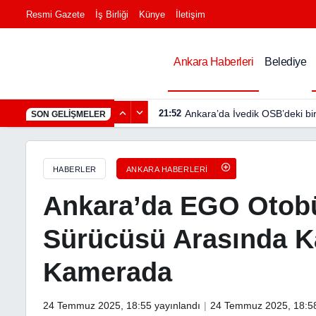
Resmi Gazete
İş Birliği
Künye
İletişim
Ankara’da EGO Otobüsü ile Otomobil Sürücüsü Arası
Ankara Haberleri
Belediye
21:52
Ankara’da İvedik OSB’deki bi
SON GELIŞMELER
HABERLER
ANKARA HABERLERI
Ankara’da EGO Otobü
Sürücüsü Arasında K
Kamerada
24 Temmuz 2025, 18:55
yayınlandı
24 Temmuz 2025, 18:5