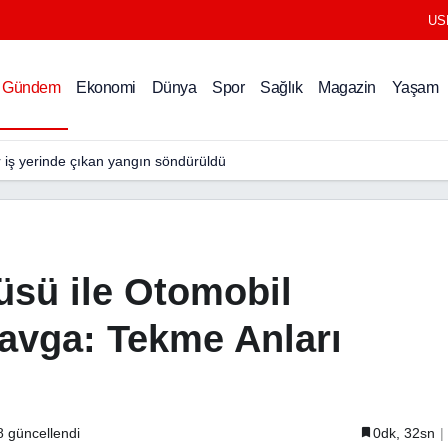
US
nda Kavga: Tekme Anları Kamerada
Gündem
Ekonomi
Dünya
Spor
Sağlık
Magazin
Yaşam
r iş yerinde çıkan yangın söndürüldü
sü ile Otomobil
avga: Tekme Anları
8
güncellendi
0dk, 32sn