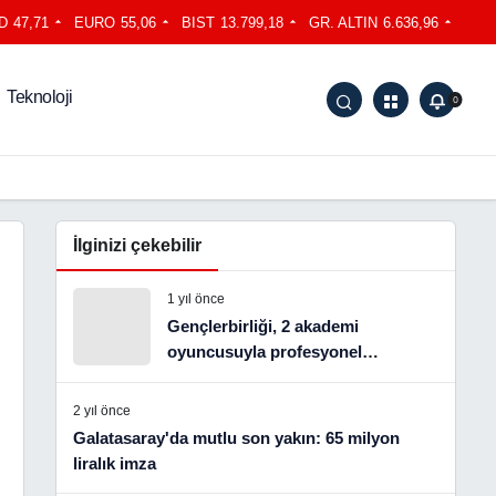
D
47,71
EURO
55,06
BIST
13.799,18
GR. ALTIN
6.636,96
Teknoloji
0
İlginizi çekebilir
1 yıl önce
Gençlerbirliği, 2 akademi
oyuncusuyla profesyonel
sözleşme imzaladı
2 yıl önce
Galatasaray'da mutlu son yakın: 65 milyon
liralık imza