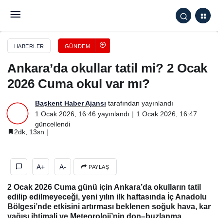
Ankara’da okullar tatil mi? 2 Ocak 2026 Cuma okul
var mı?
HABERLER
GÜNDEM
Ankara’da okullar tatil mi? 2 Ocak
2026 Cuma okul var mı?
Başkent Haber Ajansı
tarafından yayınlandı
1 Ocak 2026, 16:46
yayınlandı
1 Ocak 2026, 16:47
güncellendi
2dk, 13sn
A+
A-
PAYLAŞ
2 Ocak 2026 Cuma günü için Ankara’da okulların tatil
edilip edilmeyeceği, yeni yılın ilk haftasında İç Anadolu
Bölgesi’nde etkisini artırması beklenen soğuk hava, kar
yağışı ihtimali ve Meteoroloji’nin don–buzlanma