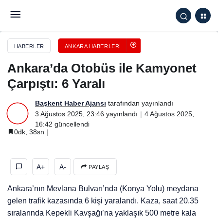
Ankara’da Otobüs ile Kamyonet Çarpıştı: 6 Yaralı
HABERLER
ANKARA HABERLERI
Ankara’da Otobüs ile Kamyonet
Çarpıştı: 6 Yaralı
Başkent Haber Ajansı
tarafından yayınlandı
3 Ağustos 2025, 23:46
yayınlandı
4 Ağustos 2025,
16:42
güncellendi
0dk, 38sn
A+
A-
PAYLAŞ
Ankara’nın Mevlana Bulvarı’nda (Konya Yolu) meydana
gelen trafik kazasında 6 kişi yaralandı. Kaza, saat 20.35
sıralarında Kepekli Kavşağı’na yaklaşık 500 metre kala