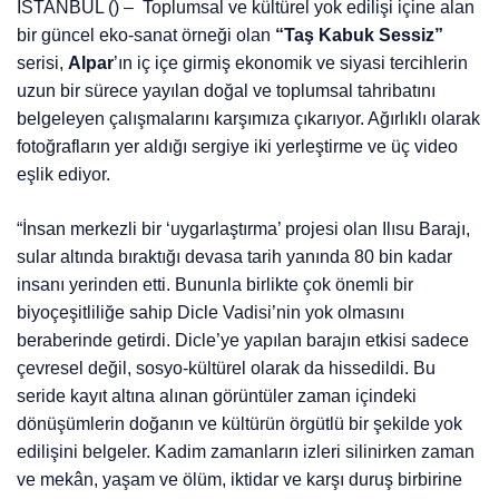
İSTANBUL () – Toplumsal ve kültürel yok edilişi içine alan
bir güncel eko-sanat örneği olan
“Taş Kabuk Sessiz”
serisi,
Alpar
’ın iç içe girmiş ekonomik ve siyasi tercihlerin
uzun bir sürece yayılan doğal ve toplumsal tahribatını
belgeleyen çalışmalarını karşımıza çıkarıyor. Ağırlıklı olarak
fotoğrafların yer aldığı sergiye iki yerleştirme ve üç video
eşlik ediyor.
“İnsan merkezli bir ‘uygarlaştırma’ projesi olan Ilısu Barajı,
sular altında bıraktığı devasa tarih yanında 80 bin kadar
insanı yerinden etti. Bununla birlikte çok önemli bir
biyoçeşitliliğe sahip Dicle Vadisi’nin yok olmasını
beraberinde getirdi. Dicle’ye yapılan barajın etkisi sadece
çevresel değil, sosyo-kültürel olarak da hissedildi. Bu
seride kayıt altına alınan görüntüler zaman içindeki
dönüşümlerin doğanın ve kültürün örgütlü bir şekilde yok
edilişini belgeler. Kadim zamanların izleri silinirken zaman
ve mekân, yaşam ve ölüm, iktidar ve karşı duruş birbirine