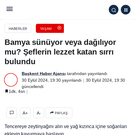
Bamya sünüyor veya dağılıyor mu? Şeflerin lezzet
katan sırrı bulundu
HABERLER
YAŞAM
Bamya sünüyor veya dağılıyor
mu? Şeflerin lezzet katan sırrı
bulundu
Başkent Haber Ajansı
tarafından yayınlandı
30 Eylül 2024, 19:30
yayınlandı
30 Eylül 2024, 19:30
güncellendi
1dk, 4sn
A+
A-
PAYLAŞ
Tencereye zeytinyağını alın ve yağ kızınca içine soğanları
ekleyip kavurmaya başlayın.