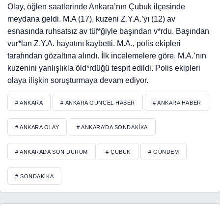
Olay, öğlen saatlerinde Ankara’nın Çubuk ilçesinde
meydana geldi. M.A (17), kuzeni Z.Y.A.’yı (12) av
esnasında ruhsatsız av tüf*ğiyle başından v*rdu. Başından
vur*lan Z.Y.A. hayatını kaybetti. M.A., polis ekipleri
tarafından gözaltına alındı. İlk incelemelere göre, M.A.’nın
kuzenini yanlışlıkla öld*rdüğü tespit edildi. Polis ekipleri
olaya ilişkin soruşturmaya devam ediyor.
# ANKARA
# ANKARA GÜNCEL HABER
# ANKARA HABER
# ANKARA OLAY
# ANKARA’DA SONDAKIKA
# ANKARADA SON DURUM
# ÇUBUK
# GÜNDEM
# SONDAKIKA