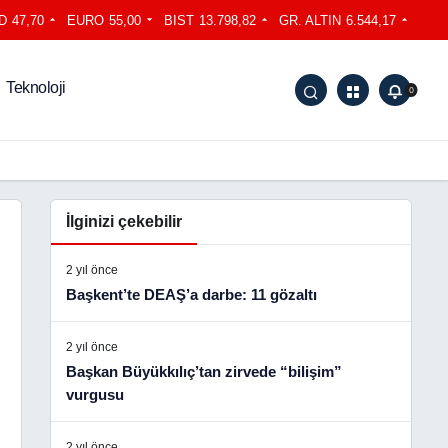
D
47,70
EURO
55,00
BIST
13.798,82
GR. ALTIN
6.544,17
Teknoloji
0
İlginizi çekebilir
2 yıl önce
Başkent’te DEAŞ’a darbe: 11 gözaltı
2 yıl önce
Başkan Büyükkılıç’tan zirvede “bilişim”
vurgusu
2 yıl önce