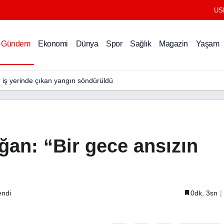
US
”
Gündem
Ekonomi
Dünya
Spor
Sağlık
Magazin
Yaşam
r iş yerinde çıkan yangın söndürüldü
an: “Bir gece ansızın
endi
0dk, 3sn