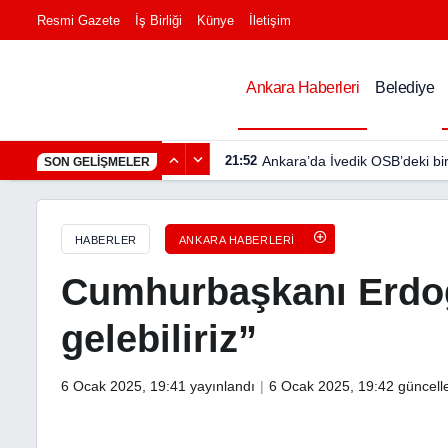
Resmi Gazete
İş Birliği
Künye
İletişim
Cumhurbaşkanı Erdoğan: “Bir gece ansızın gelebiliriz
Ankara Haberleri
Belediye
21:52
Ankara’da İvedik OSB’deki bi
SON GELIŞMELER
HABERLER
ANKARA HABERLERI
Cumhurbaşkanı Erdoğ
gelebiliriz”
6 Ocak 2025, 19:41
yayınlandı
6 Ocak 2025, 19:42
güncell