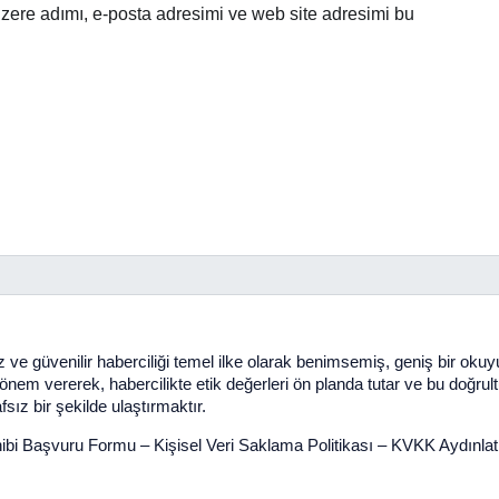
zere adımı, e-posta adresimi ve web site adresimi bu
 ve güvenilir haberciliği temel ilke olarak benimsemiş, geniş bir oku
em vererek, habercilikte etik değerleri ön planda tutar ve bu doğrultuda 
sız bir şekilde ulaştırmaktır.
ibi Başvuru Formu
–
Kişisel Veri Saklama Politikası
–
KVKK Aydınla