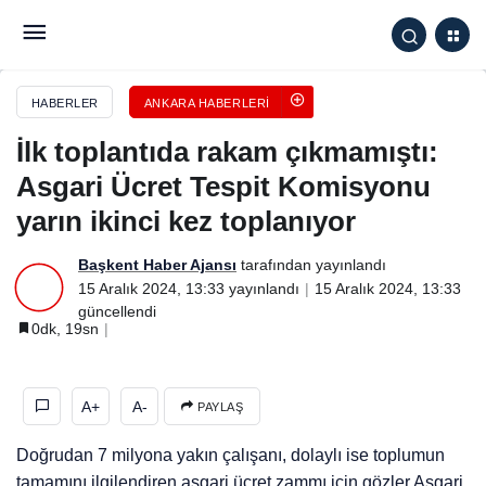
İlk toplantıda rakam çıkmamıştı: Asgari Ücret Tespit
Komisyonu yarın ikinci kez toplanıyor
HABERLER
ANKARA HABERLERI
İlk toplantıda rakam çıkmamıştı:
Asgari Ücret Tespit Komisyonu
yarın ikinci kez toplanıyor
Başkent Haber Ajansı
tarafından yayınlandı
15 Aralık 2024, 13:33
yayınlandı
15 Aralık 2024, 13:33
güncellendi
0dk, 19sn
A+
A-
PAYLAŞ
Doğrudan 7 milyona yakın çalışanı, dolaylı ise toplumun
tamamını ilgilendiren asgari ücret zammı için gözler Asgari