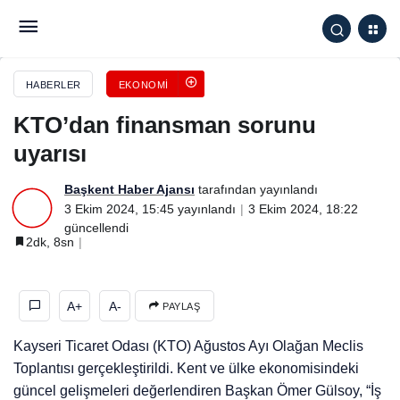
KTO’dan finansman sorunu uyarısı
HABERLER
EKONOMI
KTO’dan finansman sorunu
uyarısı
Başkent Haber Ajansı
tarafından yayınlandı
3 Ekim 2024, 15:45
yayınlandı
3 Ekim 2024, 18:22
güncellendi
2dk, 8sn
A+
A-
PAYLAŞ
Kayseri Ticaret Odası (KTO) Ağustos Ayı Olağan Meclis
Toplantısı gerçekleştirildi. Kent ve ülke ekonomisindeki
güncel gelişmeleri değerlendiren Başkan Ömer Gülsoy, “İş