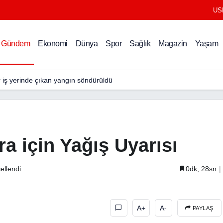
US
Gündem
Ekonomi
Dünya
Spor
Sağlık
Magazin
Yaşam
r iş yerinde çıkan yangın söndürüldü
a için Yağış Uyarısı
ellendi
0dk, 28sn
A+
A-
PAYLAŞ