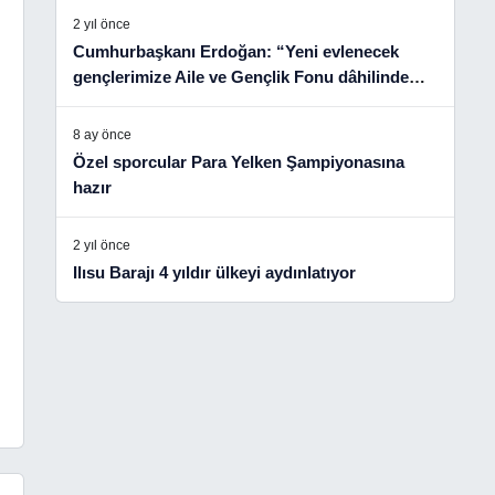
2 yıl önce
Cumhurbaşkanı Erdoğan: “Yeni evlenecek
gençlerimize Aile ve Gençlik Fonu dâhilinde
verdiğimiz faizsiz kredi desteğini 81 ilimizin
tamamında uygulamaya alıyoruz.”
8 ay önce
Özel sporcular Para Yelken Şampiyonasına
hazır
2 yıl önce
Ilısu Barajı 4 yıldır ülkeyi aydınlatıyor