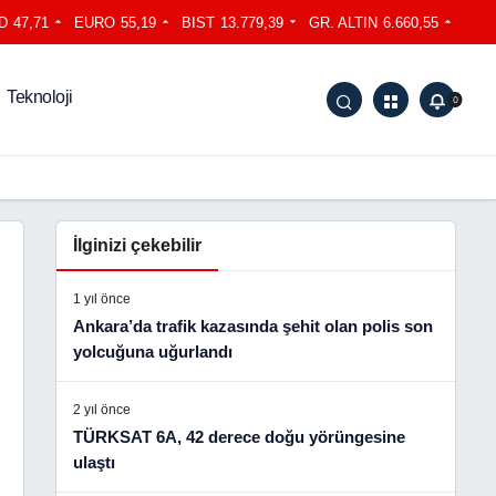
D
47,71
EURO
55,19
BIST
13.779,39
GR. ALTIN
6.660,55
Teknoloji
0
İlginizi çekebilir
1 yıl önce
Ankara’da trafik kazasında şehit olan polis son
yolcuğuna uğurlandı
2 yıl önce
TÜRKSAT 6A, 42 derece doğu yörüngesine
ulaştı