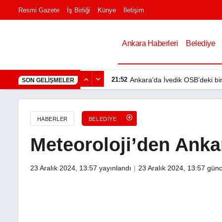
Resmi Gazete
İş Birliği
Künye
İletişim
Meteoroloji’den Ankara için Yağış Uyarısı
Ankara Haberleri
Belediye
21:52
Ankara’da İvedik OSB’deki bi
SON GELIŞMELER
HABERLER
BELEDIYE
Meteoroloji’den Ankar
23 Aralık 2024, 13:57
yayınlandı
23 Aralık 2024, 13:57
günc