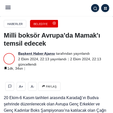
Milli boksör Avrupa’da Mamak’ı temsil edecek
HABERLER
BELEDIYE
Milli boksör Avrupa’da Mamak’ı
temsil edecek
Başkent Haber Ajansı
tarafından yayınlandı
2 Ekim 2024, 22:13
yayınlandı
2 Ekim 2024, 22:13
güncellendi
1dk, 34sn
A+
A-
PAYLAŞ
20 Ekim-6 Kasım tarihleri arasında Karadağ’ın Budva
şehrinde düzenlenecek olan Avrupa Genç Erkekler ve
Genç Kadınlar Boks Şampiyonası’na katılacak olan Çağrı