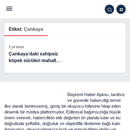
Etiket:
Çankaya
2 yıl önce
Çankaya’daki sahipsiz
köpek sürüleri mahalle
halkını tedirgin ediyor
Başkent Haber Ajansı, tarafsız
ve güvenilir haberciliği temel
ilke olarak benimsemiş, geniş bir okuyucu kitlesine hitap eden
dinamik bir medya platformudur. Editoryal bağımsızlığa büyük
önem vererek, habercilikte etik değerleri ön planda tutar ve bu
doğrultuda şeffaflık, doğruluk ve objektiflik ilkelerine bağlı kalır.
Amacımız, okuyucularımıza hızlı ve güncel bilgiyi doğru ve