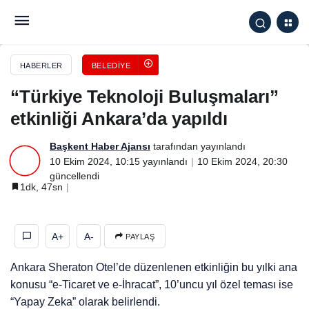
“Türkiye Teknoloji Buluşmaları” etkinliği Ankara’da
yapıldı
HABERLER
BELEDIYE
“Türkiye Teknoloji Buluşmaları”
etkinliği Ankara’da yapıldı
Başkent Haber Ajansı
tarafından yayınlandı
10 Ekim 2024, 10:15
yayınlandı
10 Ekim 2024, 20:30
güncellendi
1dk, 47sn
A+
A-
PAYLAŞ
Ankara Sheraton Otel’de düzenlenen etkinliğin bu yılki ana
konusu “e-Ticaret ve e-İhracat”, 10’uncu yıl özel teması ise
“Yapay Zeka” olarak belirlendi.