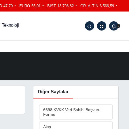
D
47,70
EURO
55,01
BIST
13.798,82
GR. ALTIN
6.566,59
Teknoloji
0
Diğer Sayfalar
6698 KVKK Veri Sahibi Başvuru
Formu
Akış