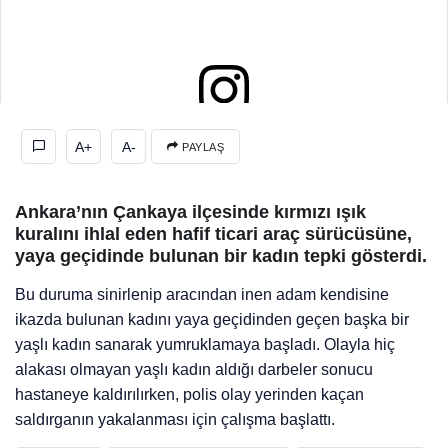
View this post on Instagram
A+
A-
PAYLAŞ
Ankara’nın Çankaya ilçesinde
kırmızı ışık
kuralını ihlal eden hafif ticari araç sürücüsüne,
yaya geçidinde bulunan bir kadın tepki gösterdi.
Bu duruma sinirlenip aracından inen adam kendisine
ikazda bulunan kadını yaya geçidinden geçen başka bir
yaşlı kadın sanarak yumruklamaya başladı. Olayla hiç
alakası olmayan yaşlı kadın aldığı darbeler sonucu
hastaneye kaldırılırken, polis olay yerinden kaçan
saldırganın yakalanması için çalışma başlattı.